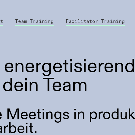
tt
Team Training
Facilitator Training
d energetisieren
 dein Team
 Meetings in produk
rbeit.