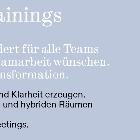
ainings
ert für alle Teams
Teamarbeit wünschen.
ansformation.
nd Klarheit erzeugen.
en und hybriden Räumen
etings.