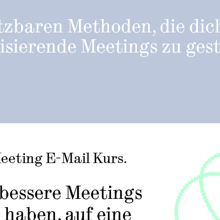
tzbaren Methoden, die dic
tisierende Meetings zu ges
Meeting E-Mail Kurs.
e bessere Meetings
 haben, auf eine