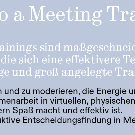
do a Meeting Tr
rainings sind maßgeschneid
die sich eine effektivere 
ge und groß angelegte Tr
 und zu moderieren, die Energie u
menarbeit in virtuellen, physisch
ern Spaß macht und effektiv ist.
ktive Entscheidungsfindung in Me