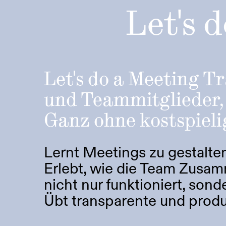
Let's 
Let's do a Meeting T
und Teammitglieder, 
Ganz ohne kostspieli
Lernt Meetings zu gestalten
Erlebt, wie die Team Zusam
nicht nur funktioniert, sond
Übt transparente und produ